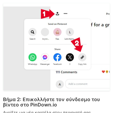
Βήμα 2: Επικολλήστε τον σύνδεσμο του
βίντεο στο PinDown.io
Ανοίξτε μια νέα καρτέλα στον περιηγητή σας,