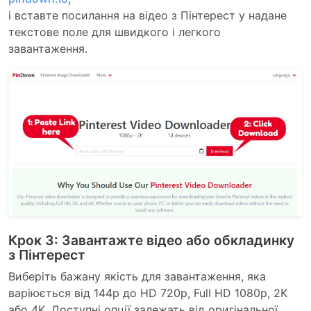
і вставте посилання на відео з Пінтерест у надане
текстове поле для швидкого і легкого
завантаження.
Крок 3: Завантажте відео або обкладинку
з Пінтерест
Виберіть бажану якість для завантаження, яка
варіюється від 144p до HD 720p, Full HD 1080p, 2K
або 4K. Доступні опції залежать від оригінальної