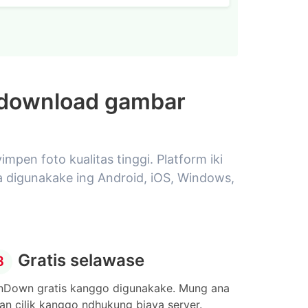
 download gambar
pen foto kualitas tinggi. Platform iki
a digunakake ing Android, iOS, Windows,
Gratis selawase
3
nDown gratis kanggo digunakake. Mung ana
lan cilik kanggo ndhukung biaya server.