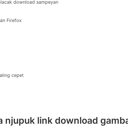
glacak download sampeyan
an Firefox
aling cepet
a njupuk link download gamba