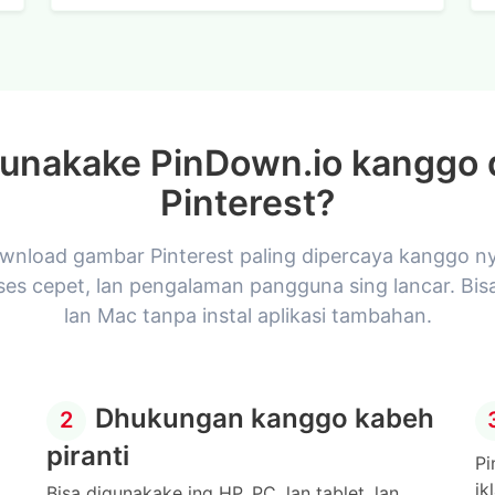
unakake PinDown.io kanggo
Pinterest?
ownload gambar Pinterest paling dipercaya kanggo nyim
oses cepet, lan pengalaman pangguna sing lancar. Bis
lan Mac tanpa instal aplikasi tambahan.
Dhukungan kanggo kabeh
2
piranti
Pi
ik
Bisa digunakake ing HP, PC, lan tablet, lan