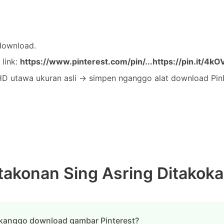
idownload.
 link:
https://www.pinterest.com/pin/...
https://pin.it/4k
 HD utawa ukuran asli → simpen nganggo alat download Pi
takonan Sing Asring Ditakok
kanggo download gambar Pinterest?