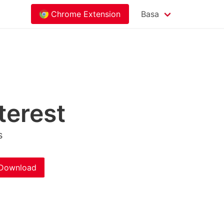
Chrome Extension
Basa
erest
s
Download