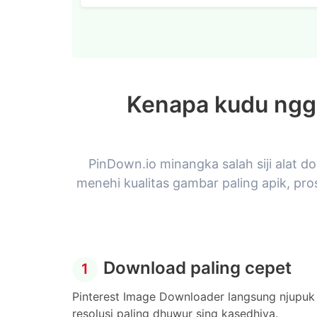
Kenapa kudu ngg
PinDown.io minangka salah siji alat d
menehi kualitas gambar paling apik, pr
Download paling cepet
1
Pinterest Image Downloader langsung njupuk
resolusi paling dhuwur sing kasedhiya.