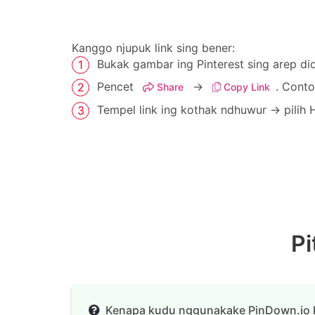
Kanggo njupuk link sing bener:
Bukak gambar ing Pinterest sing arep d
Pencet
→
. Conto
Share
Copy Link
Tempel link ing kothak ndhuwur → pilih
Pi
Kenapa kudu nggunakake PinDown.io 