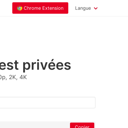
Chrome Extension
Langue
est privées
0p, 2K, 4K
Copier