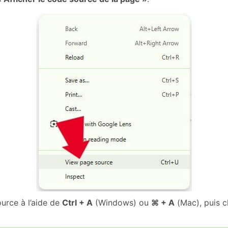
ource à l’aide de
Ctrl + A
(Windows) ou
⌘ + A
(Mac), puis c