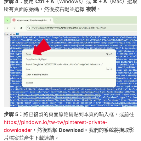
步驟 4：
使用
Ctrl + A
（Windows）或
⌘ + A
（Mac）選取
所有頁面原始碼，然後按右鍵並選擇
複製
。
步驟 5：
將已複製的頁面原始碼貼到本頁的輸入框，或前往
https://pindown.io/tw-tw/pinterest-private-
downloader
，然後點擊
Download
。我們的系統將擷取影
片檔案並產生下載連結。