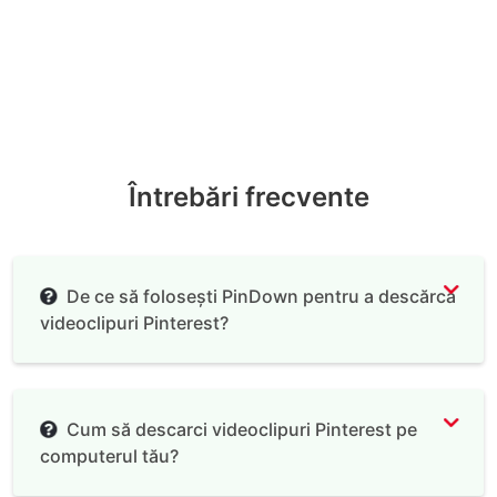
Întrebări frecvente
De ce să folosești PinDown pentru a descărca
videoclipuri Pinterest?
Instrument de
descărcare video Pinterest
Cum să descarci videoclipuri Pinterest pe
computerul tău?