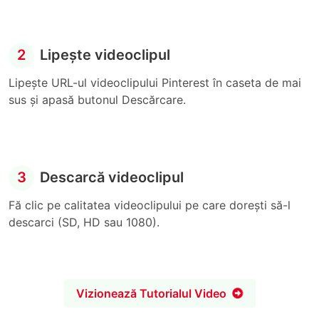
2
Lipește videoclipul
Lipește URL-ul videoclipului Pinterest în caseta de mai
sus și apasă butonul Descărcare.
3
Descarcă videoclipul
Fă clic pe calitatea videoclipului pe care dorești să-l
descarci (SD, HD sau 1080).
Vizionează Tutorialul Video