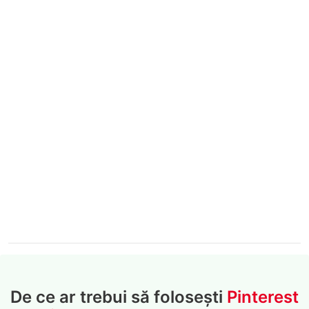
De ce ar trebui să folosești
Pinterest