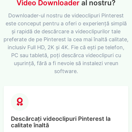
Video Downloader
al nostru?
Downloader-ul nostru de videoclipuri Pinterest
este conceput pentru a oferi o experiență simplă
și rapidă de descărcare a videoclipurilor tale
preferate de pe Pinterest la cea mai înaltă calitate,
inclusiv Full HD, 2K și 4K. Fie că ești pe telefon,
PC sau tabletă, poți descărca videoclipuri cu
ușurință, fără a fi nevoie să instalezi vreun
software.
Descărcați videoclipuri Pinterest la
calitate înaltă