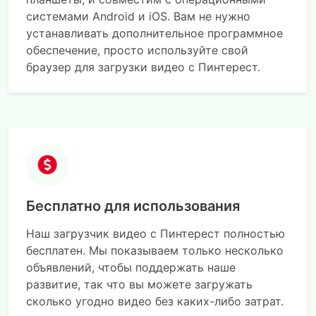
системами Android и iOS. Вам не нужно
устанавливать дополнительное программное
обеспечение, просто используйте свой
браузер для загрузки видео с Пинтерест.
Бесплатно для использования
Наш загрузчик видео с Пинтерест полностью
бесплатен. Мы показываем только несколько
объявлений, чтобы поддержать наше
развитие, так что вы можете загружать
сколько угодно видео без каких-либо затрат.