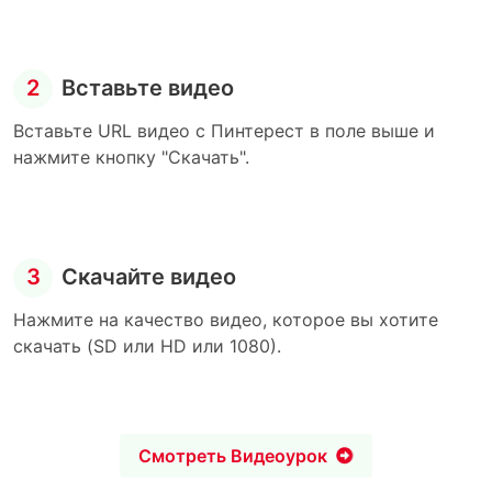
2
Вставьте видео
Вставьте URL видео с Пинтерест в поле выше и
нажмите кнопку "Скачать".
3
Скачайте видео
Нажмите на качество видео, которое вы хотите
скачать (SD или HD или 1080).
Смотреть Видеоурок