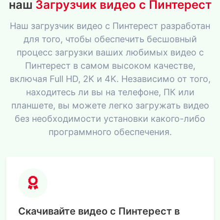
наш
Загрузчик видео с Пинтерест
Наш загрузчик видео с Пинтерест разработан
для того, чтобы обеспечить бесшовный
процесс загрузки ваших любимых видео с
Пинтерест в самом высоком качестве,
включая Full HD, 2K и 4K. Независимо от того,
находитесь ли вы на телефоне, ПК или
планшете, вы можете легко загружать видео
без необходимости установки какого-либо
программного обеспечения.
Скачивайте видео с Пинтерест в