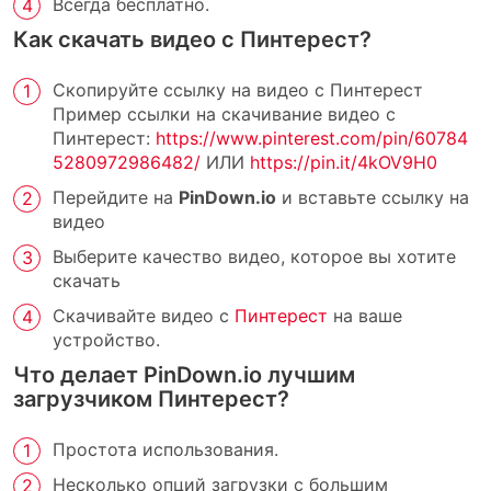
Всегда бесплатно.
Как скачать видео с Пинтерест?
Скопируйте ссылку на видео с Пинтерест
Пример ссылки на скачивание видео с
Пинтерест:
https://www.pinterest.com/pin/60784
5280972986482/
ИЛИ
https://pin.it/4kOV9H0
Перейдите на
PinDown.io
и вставьте ссылку на
видео
Выберите качество видео, которое вы хотите
скачать
Скачивайте видео с
Пинтерест
на ваше
устройство.
Что делает PinDown.io лучшим
загрузчиком Пинтерест?
Простота использования.
Несколько опций загрузки с большим