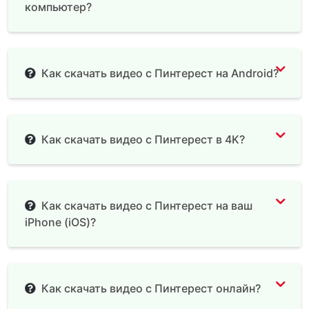
компьютер?
Как скачать видео с Пинтерест на Android?
Как скачать видео с Пинтерест в 4K?
Как скачать видео с Пинтерест на ваш
iPhone (iOS)?
Documents by Readdle
Как скачать видео с Пинтерест онлайн?